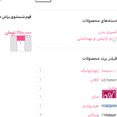
فوم شستشوی براش دار
دسته‌های محصولات
اسپری بدن
250,000
تومان
لوازم آرایشی و بهداشتی
افزودن به سبد خرید
فیلتر برند محصولات
ژنوبایوتیک
1
لافارر
1
ماتیا
1
مای
1
هیدرودرم
1
ویتالیر
2