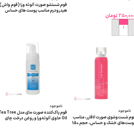
فوم شستشو صورت آلوئه ورا (فوم واش)
هیدرودرم مناسب پوست های حساس
250,00
تومان
حجم 150 میلی لیتر
اطلاعات بیشتر
افزودن به سبد خرید
ناموجود
ناموجود
فوم پاک‌کننده صورت مای مدل a Tree
وم شست‌وشوی صورت لافارر، مناسب
Oil حاوی آلوئه‌ورا و روغن درخت چای
پوست‌های خشک و حساس، حجم 150
حجم 150 میلی‌لیتر
یلی‌لیتر
اطلاعات بیشتر