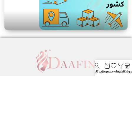
روشگاه
فیلترها
علاقه مندی
سبد خرید
حساب کاربری من
لوازم آرایشی بهداشتی دافین ....
ستارخان پایین تر از نشاط جنب بانک مسکن لوازم آرایشی و بهداشتی
دافین
شماره تماس: 09371355805