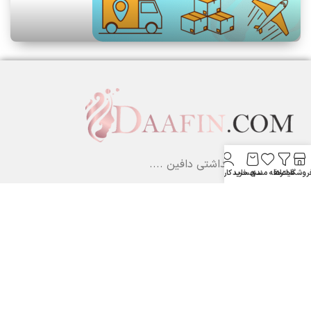
لوازم آرایشی بهداشتی دافین ....
روشگاه
فیلترها
علاقه مندی
سبد خرید
حساب کاربری من
ستارخان پایین تر از نشاط جنب بانک مسکن لوازم آرایشی و بهداشتی
دافین
شماره تماس: 09371355805