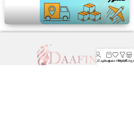
روشگاه
فیلترها
علاقه مندی
سبد خرید
حساب کاربری من
لوازم آرایشی بهداشتی دافین ....
ستارخان پایین تر از نشاط جنب بانک مسکن لوازم آرایشی و بهداشتی
دافین
شماره تماس: 09371355805