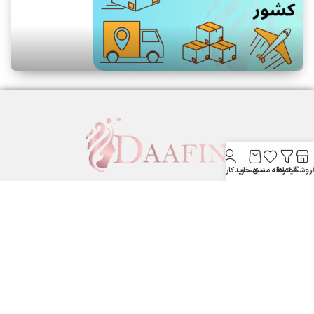
روشگاه
فیلترها
علاقه مندی
سبد خرید
حساب کاربری من
لوازم آرایشی بهداشتی دافین ....
ستارخان پایین تر از نشاط جنب بانک مسکن لوازم آرایشی و بهداشتی
دافین
شماره تماس: 09371355805