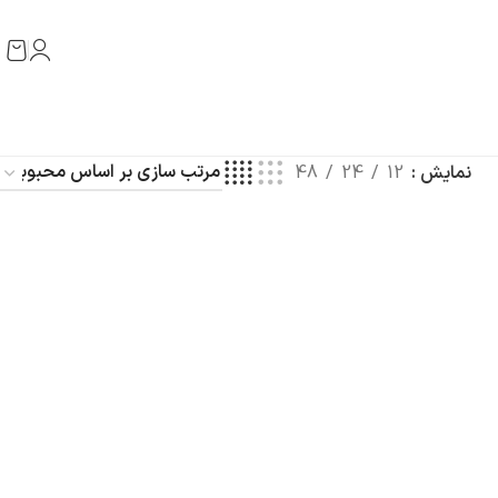
نمایش
12
24
48