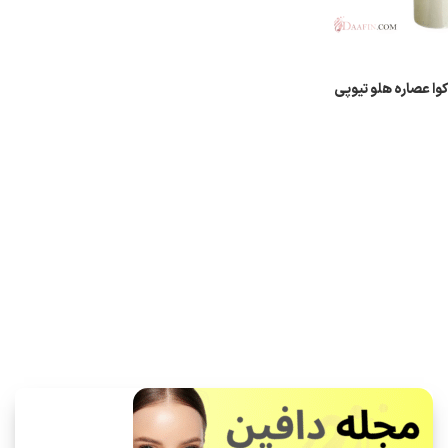
کوا عصاره هلو تیوپی