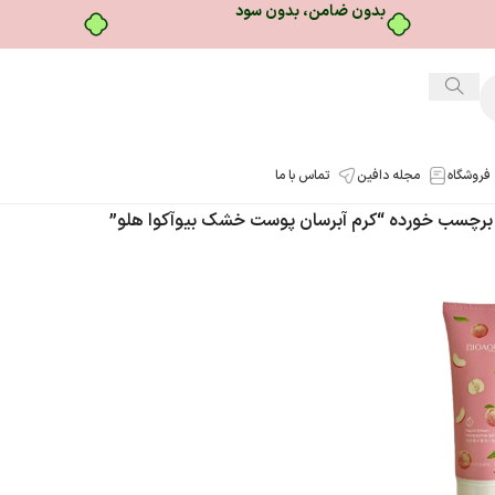
بدون ضامن، بدون سود
فروشگاه
مجله دافین
تماس با ما
رچسب خورده “کرم آبرسان پوست خشک بیوآکوا هلو”