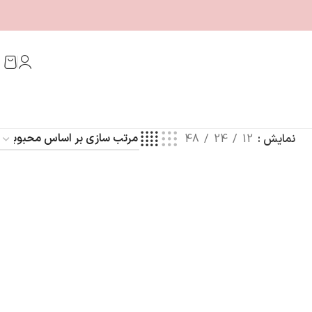
نمایش
12
24
48