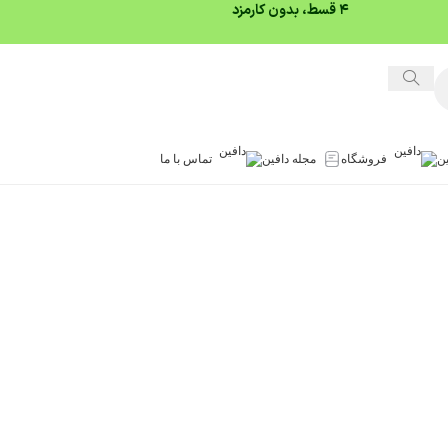
۴ قسط، بدون کارمزد
ین
فروشگاه
مجله دافین
تماس با ما