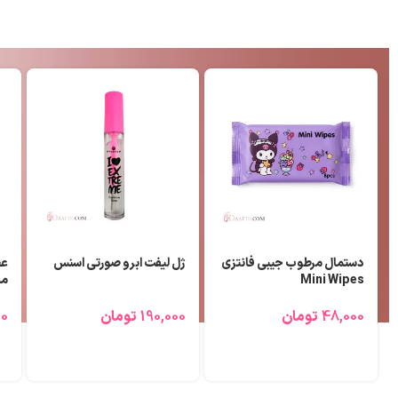
دستمال مرطوب جیبی فانتزی
ژل لیفت ابرو صورتی اسنس
عط
Mini Wipes
می
48,000
تومان
190,000
تومان
00