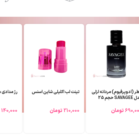
ر (ادوپرفیوم) مردانه لزلی
تینت لب اکلیلی شاین اسنس
رژ مدادی
مدل SAVAGEE حجم 25
لی لیتر
210,000
تومان
140,000
690,0
تومان