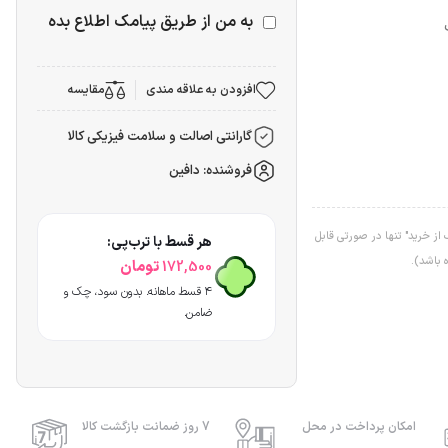
به من از طریق پیامک اطلاع بده
افزودن به علاقه مندی
مقایسه
گارانتی اصالت و سلامت فیزیکی کالا
فروشنده: دافین
ز خرید" تنها در صورتی قابل
هر قسط با ترب‌پی:
 باشد).
تومان
172,500
۴ قسط ماهانه. بدون سود، چک و
ضامن.
امکان پرداخت در محل
7 روز ضمانت بازگشت کالا