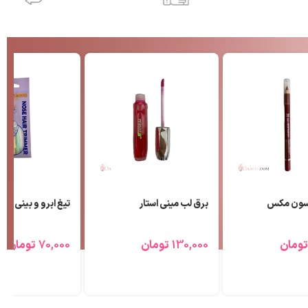
 سون مکس
برق لب مینی استار
تیغ ابرو و بینی مالیا 3 عدد
تومان
130,000
تومان
70,000
تومان