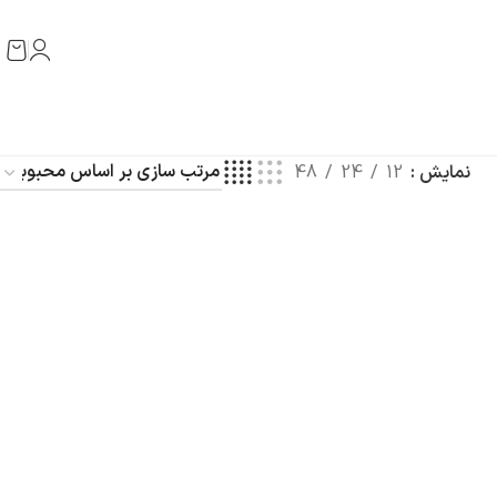
نمایش
12
24
48