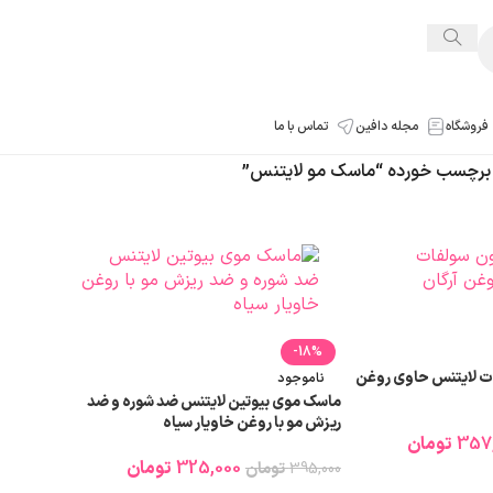
فروشگاه
مجله دافین
تماس با ما
رچسب خورده “ماسک مو لایتنس”
-18%
ت لایتنس حاوی روغن
ناموجود
ماسک موی بیوتین لایتنس ضد شوره و ضد
ریزش مو با روغن خاویار سیاه
357
تومان
325,000
تومان
395,000
تومان