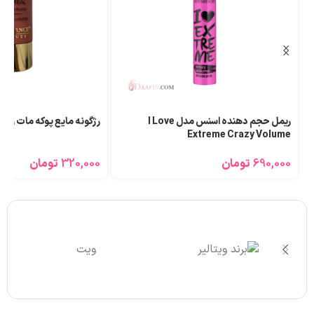
رژگونه مایع پوکه مات ریونانس کد Bl105‎
پالت سایه چشم 12 تایی رمانتیک کالر
320,000
تومان
390,000
تومان
ویت