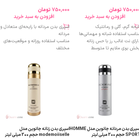
750,00
تومان
750,000
تومان
افزودن به سبد خرید
افزودن به سبد خرید
ایحه گرم، گلی و رمانتیک
اسپری بدن مردانه با رایحه‌ای متعادل و
ناسب استفاده شبانه و مهمانی‌ها
مردانه
ارای نت غالب رز با حس زنانه
مناسب استفاده روزانه و موقعیت‌های
خش بوی ملایم تا متوسط
مختلف
اندگاری قابل قبول نسبت به اسپری
پخش بوی یکنواخت و خوشایند
دن
طبع معتدل، قابل استفاده در تمام
۲۰ میلی‌لیتر و اقتصادی
فصول
ناسب سلیقه‌های لطیف و احساسی
بدون ایجاد حس سنگینی یا تندی
زینه‌ای مناسب برای استفاده روزانه یا
آزاردهنده
اص
حجم اقتصادی 200 میلی‌لیتر
طراحی خوش‌دست و کاربردی
گزینه‌ای مقرون‌به‌صرفه برای مصرف
مداوم
اسپری بدن مردانه جانوین مدل HOMME
اسپری بدن زنانه جانوین مدل
SP حجم 200 میلی لیتر
modemoiiselle حجم 200 میلی لیتر