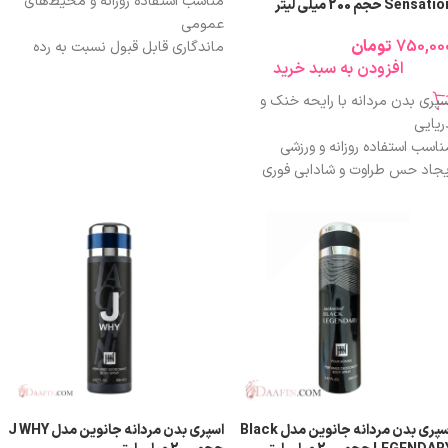
مناسب استفاده روزانه و محیط‌های
Sensati حجم 200 میلی لیتر
عمومی
750,00
تومان
ماندگاری قابل قبول نسبت به رده
افزودن به سبد خرید
قیمتی
پخش بوی ملایم و غیرآزاردهنده
سپری بدن مردانه با رایحه خنک و
کنترل بوی نامطبوع بدن
ریایی
حجم استاندارد
200 میلی‌لیتر
ناسب استفاده روزانه و ورزشی
گزینه‌ای اقتصادی با ارزش خرید مناسب
یجاد حس طراوت و شادابی فوری
خش بوی ملایم و غیرآزاردهنده
اندگاری مناسب برای مصرف روزمره
ناسب فصول گرم سال
م اقتصادی 200 میلی‌لیتر
راحی سبک و قابل‌حمل
نتخابی مقرون‌به‌صرفه نسبت به کیفیت
ایحه
اسپری بدن مردانه جانوین مدل Black
اسپری بدن مردانه جانوین مدل J WHY