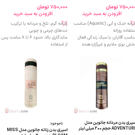
750,00
تومان
750,000
تومان
افزودن به سبد خرید
افزودن به سبد خرید
رایحه خنک و آبی (Aquatic) مناسب
رایحه گرم، تلخ و مردانه با ترکیب
ستفاده روزانه
نت‌های چرمی و چوبی
ناسب آقایان با سبک زندگی فعال
ماندگاری بالا، حدود ۶ تا ۸ ساعت پس
خش بوی ملایم و غیرآزاردهنده
از استفاده
اندگاری متوسط و متناسب با اسپری
حجم ۲۰۰ میلی‌لیتر – مناسب برای
دن
مصرف روزانه
م اقتصادی ۲۰۰ میلی‌لیتر
پخش بوی متوسط تا قوی با حس
ناسب استفاده بعد از حمام
لوکس و جذاب
راحی کاربردی با اسپری یکنواخت
طراحی بسته‌بندی فلزی تیره و مقاوم با
زینه‌ای مقرون‌به‌صرفه نسبت به کیفیت
درب ایمن
ناسب محیط کار، دانشگاه و استفاده
مناسب برای استفاده پس از حمام یا
وزمره
قبل از خروج از منزل
رایحه الهام‌گرفته از عطرهای مردانه
مدرن و جسور
بدون ایجاد خشکی یا چسبندگی روی
سپری بدن مردانه جانوین مدل
ناموجود
پوست
ADVENTU حجم 200 میلی لیتر
اسپری بدن زنانه جانوین مدل MISS
محصول برند معتبر
Johnwin
با فرمول