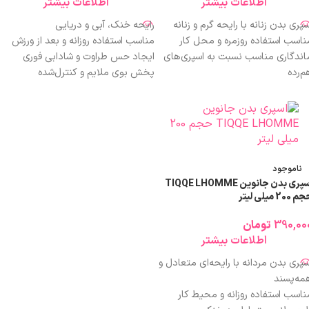
اطلاعات بیشتر
اطلاعات بیشتر
سپری بدن زنانه با رایحه گرم و زنانه
رایحه خنک، آبی و دریایی
ناسب استفاده روزمره و محل کار
مناسب استفاده روزانه و بعد از ورزش
اندگاری مناسب نسبت به اسپری‌های
ایجاد حس طراوت و شادابی فوری
م‌رده
پخش بوی ملایم و کنترل‌شده
خش بوی متعادل و غیر آزاردهنده
ماندگاری متوسط رو به خوب
زینه‌ای اقتصادی با کیفیت قابل قبول
مناسب محیط کار و فضاهای بسته
ابل استفاده برای انواع پوست
فرمولاسیون سبک و غیرسنگین
راحی مدرن و شیک بسته‌بندی
گزینه‌ای اقتصادی با ارزش خرید بالا
حجم ۲۰۰ میلی‌لیتر، مقرون‌به‌صرفه برای
مناسب آقایان علاقه‌مند به رایحه‌های
صرف روزانه
خنک
ناموجود
اسپری بدن جانوین TIQQE LHOMME
 200 میلی لیتر
390,00
تومان
اطلاعات بیشتر
سپری بدن مردانه با رایحه‌ای متعادل و
مه‌پسند
ناسب استفاده روزانه و محیط کار