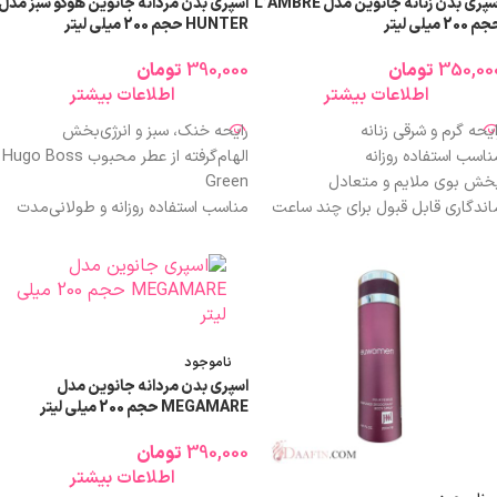
اسپری بدن زنانه جانوین مدل L’AMBRE
اسپری بدن مردانه جانوین هوگو سبز مدل
 200 میلی لیتر
HUNTER حجم 200 میلی لیتر
350,00
تومان
390,000
تومان
اطلاعات بیشتر
اطلاعات بیشتر
ایحه گرم و شرقی زنانه
رایحه خنک، سبز و انرژی‌بخش
ناسب استفاده روزانه
الهام‌گرفته از عطر محبوب Hugo Boss
خش بوی ملایم و متعادل
Green
اندگاری قابل قبول برای چند ساعت
مناسب استفاده روزانه و طولانی‌مدت
م اقتصادی ۲۰۰ میلی‌لیتر
پخش بوی متعادل و غیرآزاردهنده
ناسب فصول خنک سال
انتخابی اقتصادی با کیفیت قابل‌قبول
یمت مقرون‌به‌صرفه نسبت به کیفیت
مناسب محیط کار، دانشگاه و
ناسب محیط کار، دانشگاه و استفاده
فعالیت‌های روزمره
وزمره
طراحی ساده و خوش‌دست قوطی اسپری
مناسب آقایان با سلیقه رایحه خنک و
ناموجود
اسپرت
اسپری بدن مردانه جانوین مدل
MEGAMARE حجم 200 میلی لیتر
390,000
تومان
اطلاعات بیشتر