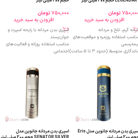
LEGENDA حجم 200 میلی لیتر
حجم 200 میلی لیتر
750,00
تومان
750,000
تومان
افزودن به سبد خرید
افزودن به سبد خرید
ایحه گرم، تلخ و مردانه
اسپری بدن مردانه با رایحه اسپرت و
ناسب استفاده روزمره و موقعیت‌های
جوان‌پسند
یمه‌رسمی
مناسب استفاده روزانه و فعالیت‌های
ندگاری متوسط (حدود ۳ تا ۵ ساعت)
اجتماعی
خش بوی متعادل و غیر آزاردهنده
رایحه خنک تا معتدل و غیرآزاردهنده
حجم ۲۰۰ میلی‌لیتر، اقتصادی و
ایجاد حس طراوت و تمیزی
قرون‌به‌صرفه
طولانی‌مدت
اسب آقایان ۱۸ تا ۴۰ سال
پخش بوی مناسب برای مصرف روزمره
شک شدن سریع روی پوست
حجم اقتصادی 200 میلی‌لیتری
ابل استفاده بعد از حمام و قبل از
گزینه‌ای مقرون‌به‌صرفه نسبت به عطر
روج از منزل
مناسب آقایان جوان و سبک زندگی فعال
زینه‌ای مناسب به‌عنوان اسپری بدن
کمل عطر
اسپری بدن مردانه جانوین مدل Eris
اسپری بدن مردانه جانوین مدل
 200 میلی لیتر
SENATOR SILVER حجم 200 میلی لیتر