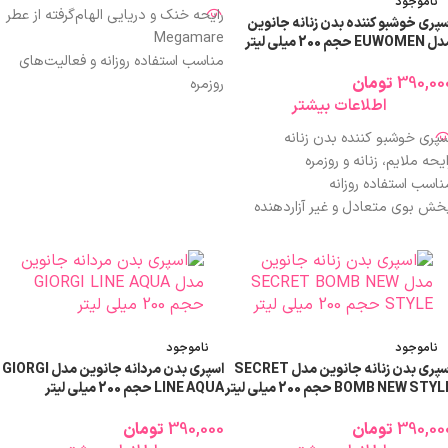
ناموجود
رایحه خنک و دریایی الهام‌گرفته از عطر
سپری خوشبو کننده بدن زنانه جانوین
Megamare
EUWOM حجم 200 میلی لیتر
مناسب استفاده روزانه و فعالیت‌های
390,00
تومان
روزمره
اطلاعات بیشتر
کمک به جلوگیری از بوی نامطبوع بدن
ایجاد حس تازگی و شادابی پس از
سپری خوشبو کننده بدن زنانه
استفاده
ایحه ملایم، زنانه و روزمره
پخش بوی متعادل و غیرآزاردهنده
ناسب استفاده روزانه
مناسب فصول گرم سال (بهار و
خش بوی متعادل و غیر آزاردهنده
تابستان)
اندگاری مناسب نسبت به اسپری بدن
قابل استفاده برای استایل اسپرت و
 ۲۰۰ میلی‌لیتر
رسمی
ناسب محیط کار و دانشگاه
قیمت اقتصادی نسبت به کیفیت و
زینه‌ای اقتصادی و مقرون‌به‌صرفه
رایحه
ابل استفاده در تمام فصول
انتخابی مناسب برای محل کار، دانشگاه
ناموجود
ناموجود
و باشگاه
اسپری بدن زنانه جانوین مدل SECRET
اسپری بدن مردانه جانوین مدل GIORGI
BOMB NEW STY حجم 200 میلی لیتر
LINE AQUA حجم 200 میلی لیتر
390,00
تومان
390,000
تومان