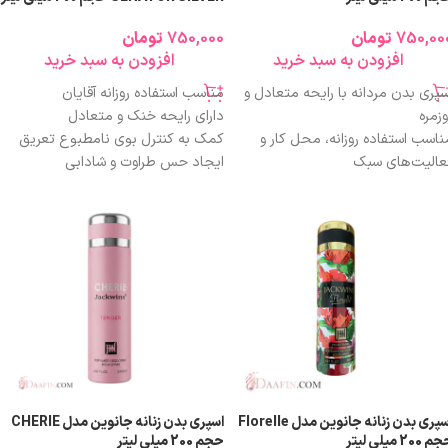
750,00
تومان
750,000
تومان
افزودن به سبد خرید
افزودن به سبد خرید
سپری بدن مردانه با رایحه متعادل و
مناسب استفاده روزانه آقایان
وزمره
دارای رایحه خنک و متعادل
ناسب استفاده روزانه، محل کار و
کمک به کنترل بوی نامطبوع تعریق
عالیت‌های سبک
ایجاد حس طراوت و شادابی
بع معتدل متمایل به خنک
پخش بوی ملایم و غیرآزاردهنده
ایحه آروماتیک با رگه‌های چوبی و
مناسب محیط کار و استفاده روزمره
دویه‌ای ملایم
عدم ایجاد لک روی لباس در صورت
خش بوی متوسط و غیرآزاردهنده
استفاده صحیح
م اقتصادی ۲۰۰ میلی‌لیتر
حجم اقتصادی 200 میلی‌لیتر
زینه‌ای مقرون‌به‌صرفه برای مصرف
داوم
ناسب آقایان با استایل روزمره و
یمه‌رسمی
اسپری بدن زنانه جانوین مدل Florelle
اسپری بدن زنانه جانوین مدل CHERIE
 200 میلی لیتر
حجم 200 میلی لیتر