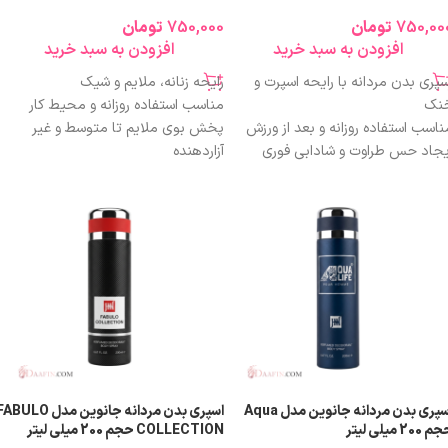
750,00
تومان
750,000
تومان
افزودن به سبد خرید
افزودن به سبد خرید
سپری بدن مردانه با رایحه اسپرت و
رایحه زنانه، ملایم و شیک
نک
مناسب استفاده روزانه و محیط کار
ناسب استفاده روزانه و بعد از ورزش
پخش بوی ملایم تا متوسط و غیر
یجاد حس طراوت و شادابی فوری
آزاردهنده
ارای پخش بوی متعادل و دلنشین
ماندگاری مناسب نسبت به اسپری بدن
راحی شده برای آقایان با سبک زندگی
مناسب خانم‌های طرفدار رایحه‌های گلی
عال
و لطیف
ابل استفاده در محیط کار و
حجم اقتصادی ۲۰۰ میلی‌لیتر
عالیت‌های روزمره
گزینه‌ای مقرون‌به‌صرفه با ارزش خرید بالا
م اقتصادی 200 میلی‌لیتر
مناسب استفاده در تمام فصول
ناسب انواع پوست (در استفاده
تعارف)
رزش خرید مناسب نسبت به کیفیت
ایحه
اسپری بدن مردانه جانوین مدل Aqua
اسپری بدن مردانه جانوین مدل BULO
 200 میلی لیتر
COLLECTION حجم 200 میلی لیتر