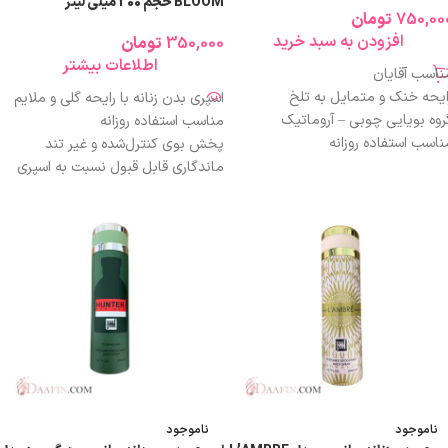
BLOOM حجم 200 میلی لیتر
750,00
تومان
عطری باکیفیت
افزودن به سبد خرید
350,000
تومان
اطلاعات بیشتر
ناسب آقایان
ایحه خنک و متمایل به تلخ
اسپری بدن زنانه با رایحه گلی و ملایم
روه بویایی چوبی – آروماتیک
مناسب استفاده روزانه
ناسب استفاده روزانه
پخش بوی کنترل‌شده و غیر تند
یده‌آل برای فصل‌های گرم سال
ماندگاری قابل قبول نسبت به اسپری
خش بوی ملایم تا متوسط
بدن
اندگاری مناسب در حد اسپری بدن
مناسب محیط کار، دانشگاه و استفاده
دون ایجاد حس سنگینی روی پوست
روزمره
ابل استفاده روی بدن و لباس
حجم اقتصادی ۲۰۰ میلی‌لیتر
 ۲۰۰ میلی‌لیتر
ایجاد حس طراوت و شادابی
زینه‌ای اقتصادی و مقرون‌به‌صرفه
بدون ایجاد حس سنگینی یا آزاردهندگی
مناسب سلیقه‌های زنانه و لطیف
گزینه‌ای اقتصادی با ارزش خرید مناسب
ناموجود
ناموجود