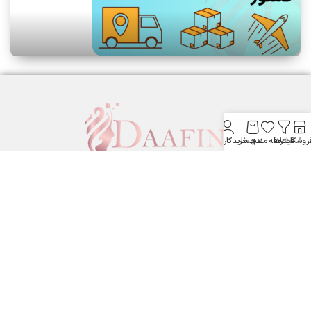
روشگاه
فیلترها
علاقه مندی
سبد خرید
حساب کاربری من
لوازم آرایشی بهداشتی دافین ....
ستارخان پایین تر از نشاط جنب بانک مسکن لوازم آرایشی و بهداشتی
دافین
شماره تماس: 09371355805