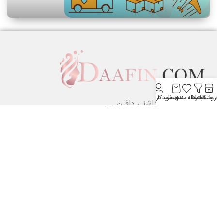
روشگاه
فیلترها
علاقه مندی
سبد خرید
حساب کاربری من
لوازم آرایشی بهداشتی دافین ....
ستارخان پایین تر از نشاط جنب بانک مسکن لوازم آرایشی و بهداشتی
دافین
شماره تماس: 09371355805