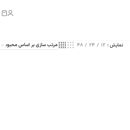
نمایش
12
24
48