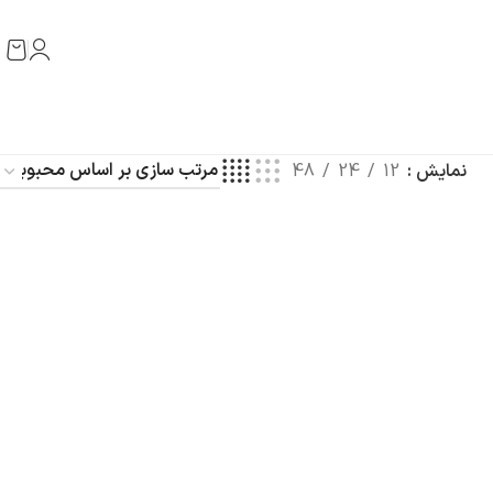
نمایش
12
24
48