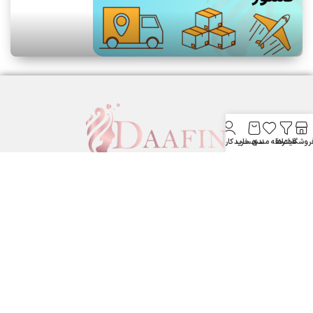
روشگاه
فیلترها
علاقه مندی
سبد خرید
حساب کاربری من
لوازم آرایشی بهداشتی دافین ....
ستارخان پایین تر از نشاط جنب بانک مسکن لوازم آرایشی و بهداشتی
دافین
شماره تماس: 09371355805