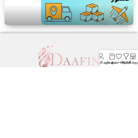
روشگاه
فیلترها
علاقه مندی
سبد خرید
حساب کاربری من
لوازم آرایشی بهداشتی دافین ....
ستارخان پایین تر از نشاط جنب بانک مسکن لوازم آرایشی و بهداشتی
دافین
شماره تماس: 09371355805