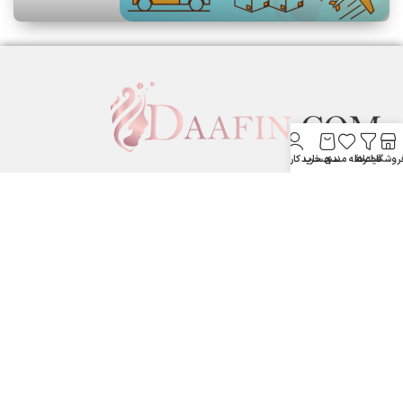
روشگاه
فیلترها
علاقه مندی
سبد خرید
حساب کاربری من
لوازم آرایشی بهداشتی دافین ....
ستارخان پایین تر از نشاط جنب بانک مسکن لوازم آرایشی و بهداشتی
دافین
شماره تماس: 09371355805