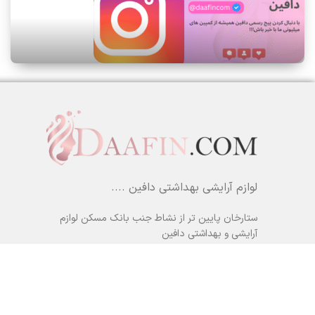
لوازم آرایشی بهداشتی دافین ....
ستارخان پایین تر از نشاط جنب بانک مسکن لوازم
آرایشی و بهداشتی دافین
شماره تماس: 09371355805