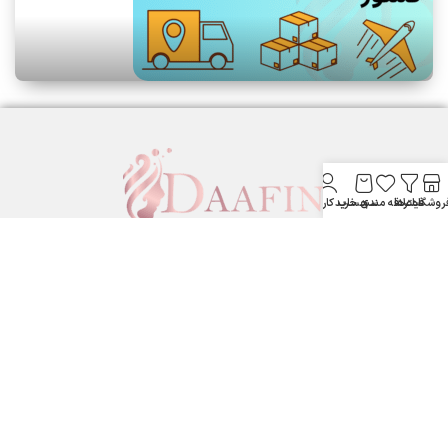
روشگاه
فیلترها
علاقه مندی
سبد خرید
حساب کاربری من
لوازم آرایشی بهداشتی دافین ....
ستارخان پایین تر از نشاط جنب بانک مسکن لوازم آرایشی و بهداشتی
دافین
شماره تماس: 09371355805