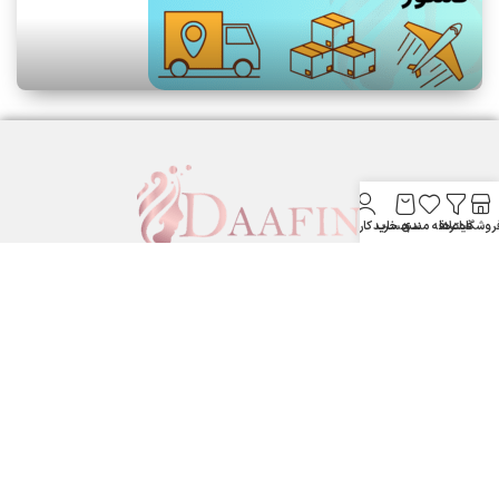
روشگاه
فیلترها
علاقه مندی
سبد خرید
حساب کاربری من
لوازم آرایشی بهداشتی دافین ....
ستارخان پایین تر از نشاط جنب بانک مسکن لوازم آرایشی و بهداشتی
دافین
شماره تماس: 09371355805