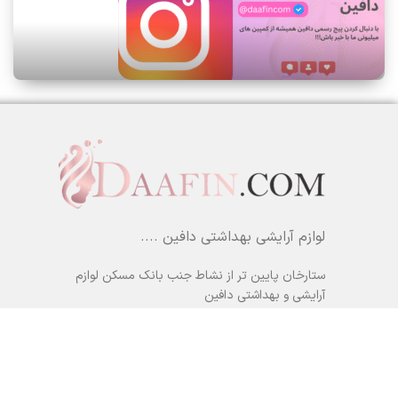
لوازم آرایشی بهداشتی دافین ....
ستارخان پایین تر از نشاط جنب بانک مسکن لوازم
آرایشی و بهداشتی دافین
شماره تماس: 09371355805