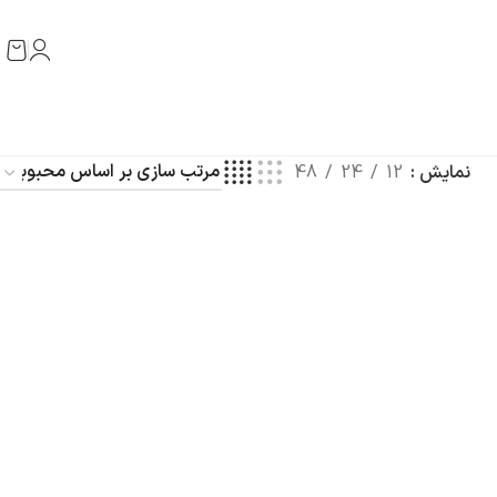
نمایش
12
24
48