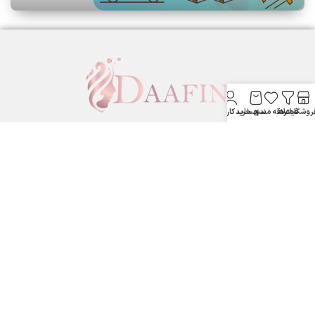
روشگاه
فیلترها
علاقه مندی
سبد خرید
حساب کاربری من
لوازم آرایشی بهداشتی دافین ....
ستارخان پایین تر از نشاط جنب بانک مسکن لوازم آرایشی و بهداشتی
دافین
شماره تماس: 09371355805