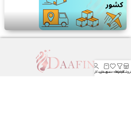
روشگاه
فیلترها
علاقه مندی
سبد خرید
حساب کاربری من
لوازم آرایشی بهداشتی دافین ....
ستارخان پایین تر از نشاط جنب بانک مسکن لوازم آرایشی و بهداشتی
دافین
شماره تماس: 09371355805