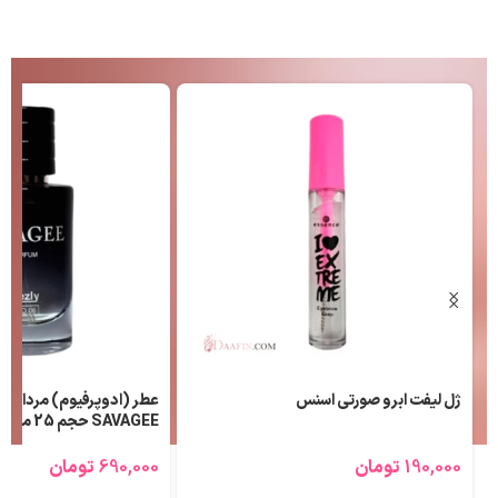
ژل لیفت ابرو صورتی اسنس
عطر (ادوپرفیوم) مردانه ل
SAVAGEE حجم 25 میلی لیتر
190,000
تومان
690,000
تومان