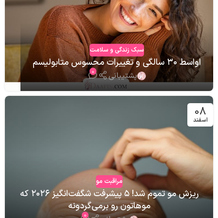
سبک زندگی و سلامت
اواسط ۳۰ سالگی و تغییرات محسوس متابولیسم‌
0
پشتیبانی
08
اسفند
مراقبت مو
ریزش مو تموم شد! ۵ پیشرفت شگفت‌انگیز ۲۰۲۶ که
مراقبت مو
موهاتون رو برمی‌گردونه
۷ باور غلط درباره مو که داره موهاتون رو خراب
0