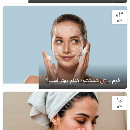
28
آذر
03
دی
فوم یا ژل شستشو؛ کدام بهتر است؟
10
دی