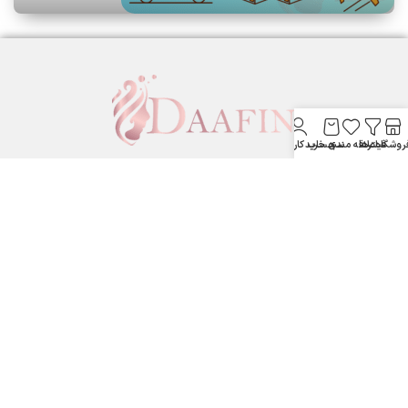
روشگاه
فیلترها
علاقه مندی
سبد خرید
حساب کاربری من
لوازم آرایشی بهداشتی دافین ....
ستارخان پایین تر از نشاط جنب بانک مسکن لوازم آرایشی و بهداشتی
دافین
شماره تماس: 09371355805