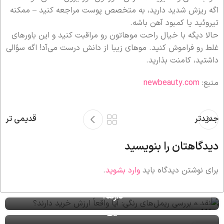
اگه ریزش شدید دارید، به متخصص پوست مراجعه کنید – ممکنه
تیروئید یا کمبود آهن باشه.
حالا دیگه با خیال راحت موهاتون رو مراقبت کنید و این باورهای
غلط رو فراموش کنید. موهای زیبا از دانش درست می‌آد! اگه سؤالی
داشتید، کامنت بذارید.
منبع:
newbeauty.com
جدیدتر
قدیمی تر
دیدگاهتان را بنویسید
برای نوشتن دیدگاه باید
وارد بشوید
.
نقد و بررسی ریمل‌های رنگی: آیا واقعاً ارزش خرید
دارند؟
اهمیت انتخاب پاک‌کننده مناسب برای پوست مستعد
12
لک
تیر