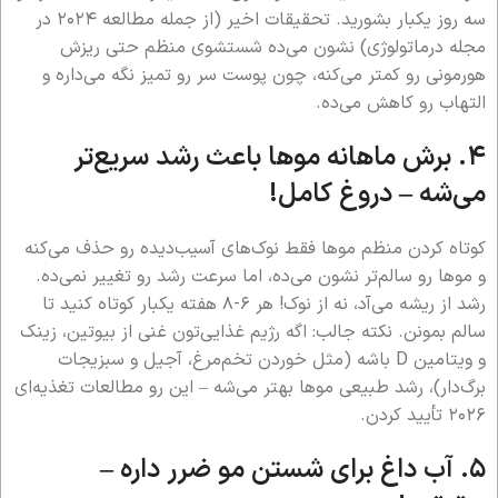
سه روز یکبار بشورید. تحقیقات اخیر (از جمله مطالعه ۲۰۲۴ در
مجله درماتولوژی) نشون می‌ده شستشوی منظم حتی ریزش
هورمونی رو کمتر می‌کنه، چون پوست سر رو تمیز نگه می‌داره و
التهاب رو کاهش می‌ده.
۴. برش ماهانه موها باعث رشد سریع‌تر
می‌شه –
دروغ کامل!
کوتاه کردن منظم موها فقط نوک‌های آسیب‌دیده رو حذف می‌کنه
و موها رو سالم‌تر نشون می‌ده، اما سرعت رشد رو تغییر نمی‌ده.
رشد از ریشه می‌آد، نه از نوک! هر ۶-۸ هفته یکبار کوتاه کنید تا
سالم بمونن. نکته جالب: اگه رژیم غذایی‌تون غنی از بیوتین، زینک
و ویتامین D باشه (مثل خوردن تخم‌مرغ، آجیل و سبزیجات
برگ‌دار)، رشد طبیعی موها بهتر می‌شه – این رو مطالعات تغذیه‌ای
۲۰۲۶ تأیید کردن.
۵. آب داغ برای شستن مو ضرر داره –