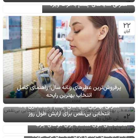
04
دی
12
تیر
معرفی سایه‌های چشم با اثرات ویژه
22
آبان