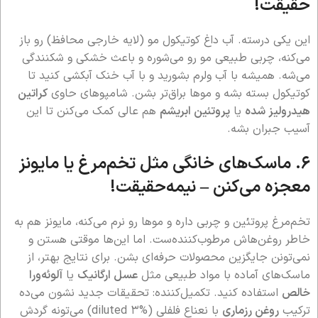
حقیقت!
این یکی درسته. آب داغ کوتیکول مو (لایه خارجی محافظ) رو باز
می‌کنه، چربی طبیعی مو رو می‌شوره و باعث خشکی و شکنندگی
می‌شه. همیشه با آب ولرم بشورید و با آب خنک آبکشی کنید تا
کوتیکول بسته بشه و موها براق‌تر بشن. شامپوهای حاوی
کراتین
هیدرولیز شده
یا
پروتئین ابریشم
هم عالی کمک می‌کنن تا این
آسیب جبران بشه.
۶. ماسک‌های خانگی مثل تخم‌مرغ یا مایونز
معجزه می‌کنن –
نیمه‌حقیقت!
تخم‌مرغ پروتئین و چربی داره و موها رو نرم می‌کنه، مایونز هم به
خاطر روغن‌هاش مرطوب‌کننده‌ست. اما این‌ها موقتی هستن و
نمی‌تونن جایگزین محصولات حرفه‌ای بشن. برای نتایج بهتر، از
ماسک‌های آماده با مواد طبیعی مثل
عسل ارگانیک
یا
آلوئه‌ورا
خالص
استفاده کنید. تکمیل‌کننده: تحقیقات جدید نشون می‌ده
ترکیب
روغن رزماری
با نعناع فلفلی (diluted ۳%) می‌تونه گردش