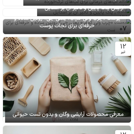
پرفروش‌ترین عطرهای زنانه سال؛ راهنمای کامل
انتخاب بهترین رایحه
معرفی بهترین سایه‌های چشم با ماندگاری بالا:
انتخابی بی‌نقص برای آرایش طول روز
02
مرداد
ماسک‌های موی مناسب برای موهای چرب
08
بالم لب‌های درمانی برای لب‌های ترک‌خورده
خرداد
07
آرایش پلک پایین و تأثیر آن بر استایل
آذر
22
پوست «چرب ولی کم‌آب» یعنی چی؟ روتین ساده و
آذر
حرفه‌ای برای نجات پوست
07
اسفند
12
تیر