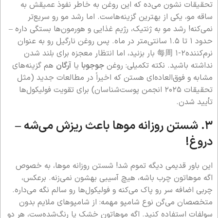
تحقیقات نشون می‌ده که این روغن به خاطر نفوذ عمیقش به
ساقه مو، یکی از بهترین گزینه‌هاست. اما رشد مو رو سریع‌تر
نمی‌کنه! رشد مو به ژنتیک، رژیم غذایی و هورمون‌ها بستگی داره –
حدود ۱ تا ۱.۵ سانتی‌متر در ماه. پس روغن نارگیل رو به عنوان
نرم‌کننده每周 ۱-۲ بار بزنید، اما انتظار معجزه برای بلند شدن
نداشته باشید. نکته تکمیلی: روغن
جوجوبا
یا
آرگان
هم گزینه‌های
مشابه و فوق‌العاده‌ای هستن که اخیراً در مطالعات جدید (مثل
تحقیقات ۲۰۲۵ انجمن پوست‌شناسان) برای تقویت فولیکول‌ها
تأیید شدن.
۳. شستن روزانه موها باعث ریزش می‌شه –
دروغ!
این باور قدیمی دیگه تموم شد! شستن روزانه موها، به خصوص
اگه موهاتون چرب باشه، هیچ آسیبی بهشون نمی‌زنه. برعکس،
چربی اضافه سر رو پاک می‌کنه و فولیکول‌ها رو سالم نگه می‌داره.
متخصصان می‌گن نوع شامپو مهمه: از شامپوهای ملایم بدون
سولفات استفاده کنید. اگه موهاتون خشک یا رنگ‌شده‌ست، هر دو