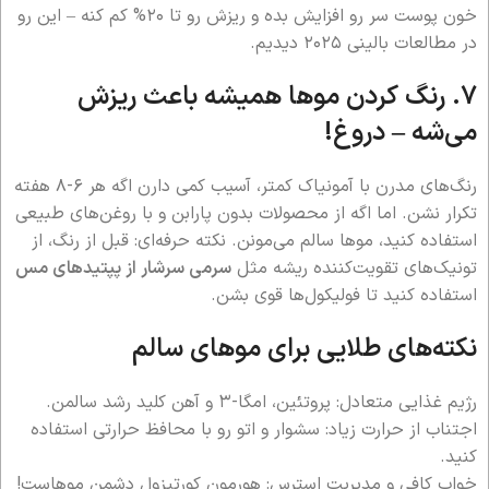
خون پوست سر رو افزایش بده و ریزش رو تا ۲۰% کم کنه – این رو
در مطالعات بالینی ۲۰۲۵ دیدیم.
۷. رنگ کردن موها همیشه باعث ریزش
می‌شه –
دروغ!
رنگ‌های مدرن با آمونیاک کمتر، آسیب کمی دارن اگه هر ۶-۸ هفته
تکرار نشن. اما اگه از محصولات بدون پارابن و با روغن‌های طبیعی
استفاده کنید، موها سالم می‌مونن. نکته حرفه‌ای: قبل از رنگ، از
تونیک‌های تقویت‌کننده ریشه مثل
سرمی سرشار از پپتیدهای مس
استفاده کنید تا فولیکول‌ها قوی بشن.
نکته‌های طلایی برای موهای سالم
رژیم غذایی متعادل: پروتئین، امگا-۳ و آهن کلید رشد سالمن.
اجتناب از حرارت زیاد: سشوار و اتو رو با محافظ حرارتی استفاده
کنید.
خواب کافی و مدیریت استرس: هورمون کورتیزول دشمن موهاست!