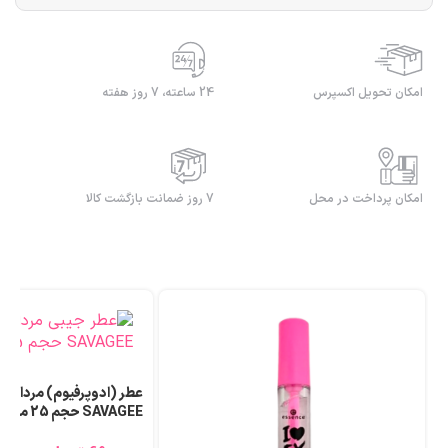
امکان تحویل اکسپرس
24 ساعته، 7 روز هفته
امکان پرداخت در محل
7 روز ضمانت بازگشت کالا
عطر (ادوپرفیوم) مردانه ل
SAVAGEE حجم 25 میلی لیتر