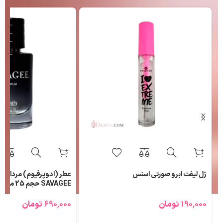
ژل لیفت ابرو صورتی اسنس
عطر (ادوپرفیوم) مردانه ل
SAVAGEE حجم 25 میلی لیتر
190,000
تومان
690,000
تومان