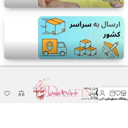
اسپری خوشبو
در انبار
کننده بدن زنانه
موجود
390,000
تومان
جانوین مدل
نمی
EUWOMEN حجم
روشگاه
علاقه مندی
سبد خرید
حساب کاربری من
باشد
200 میلی لیتر
لوازم آرایشی بهداشتی دافین ....
ستارخان پایین تر از نشاط جنب بانک مسکن لوازم آرایشی و بهداشتی