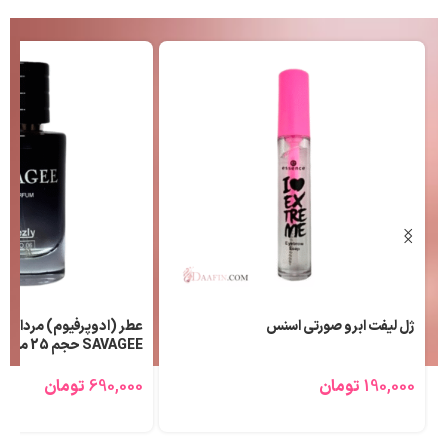
ژل لیفت ابرو صورتی اسنس
عطر (ادوپرفیوم) مردانه ل
SAVAGEE حجم 25 میلی لیتر
190,000
تومان
690,000
تومان