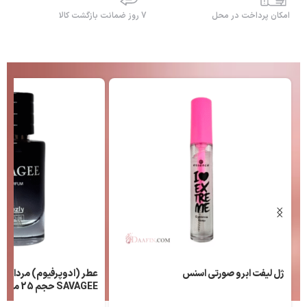
امکان پرداخت در محل
7 روز ضمانت بازگشت کالا
ژل لیفت ابرو صورتی اسنس
عطر (ادوپرفیوم) مردانه ل
SAVAGEE حجم 25 میلی لیتر