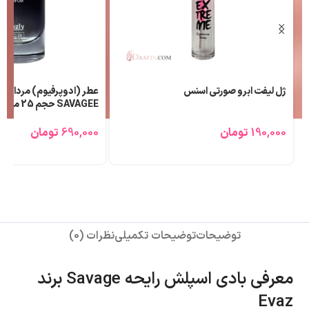
ژل لیفت ابرو صورتی اسنس
عطر (ادوپرفیوم) مردانه ل
SAVAGEE حجم 25 میلی لیتر
190,000
تومان
690,000
تومان
توضیحات
توضیحات تکمیلی
نظرات (0)
معرفی بادی اسپلش رایحه Savage برند
Evaz