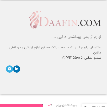
لوازم آرایشی بهداشتی دافین ....
ستارخان پایین تر از نشاط جنب بانک مسکن لوازم آرایشی و بهداشتی
دافین
شماره تماس: 09371355805
بادی
اسپلش
رایحه
Savage
1
363,000
تومان
برند