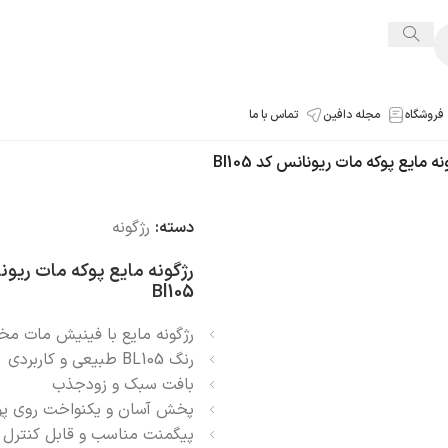
فروشگاه
مجله دافین
تماس با ما
نه مایع پوکه مات ریونانس کد Bl105‎
دسته:
رژگونه
رژگونه مایع پوکه مات ریو
Bl105‎
رژگونه مایع با فینیش مات مخ
رنگ BL105 طبیعی و کاربردی
بافت سبک و زودجذب
پخش آسان و یکنواخت روی پ
پیگمنت مناسب و قابل کنترل