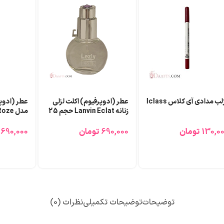
لب مدادی آی کلاس Iclass
عطر (ادوپرفیوم) اکلت لزلی
عطر (ادوپر
زنانه Lanvin Eclat حجم 25
میلی لیتر
میلی لیتر
130,0
تومان
690,000
تومان
690,000
توضیحات
توضیحات تکمیلی
نظرات (0)