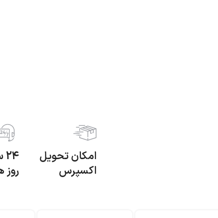
امکان تحویل
اکسپرس
روز ه