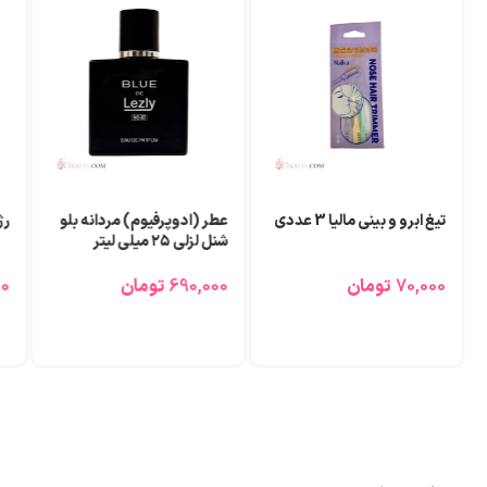
تیغ ابرو و بینی مالیا 3 عددی
عطر (ادوپرفیوم) مردانه بلو
رژ
شنل لزلی ۲۵ میلی لیتر
70,000
تومان
690,000
تومان
00