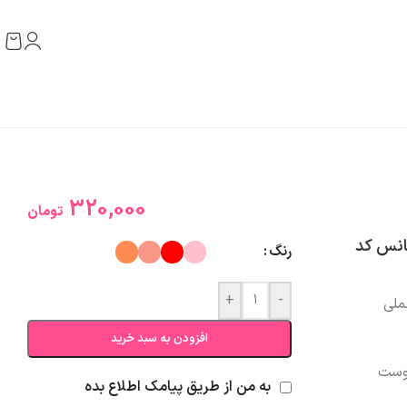
320,000
تومان
نانس کد
رنگ
+
-
ملی
افزودن به سبد خرید
وست
به من از طریق پیامک اطلاع بده