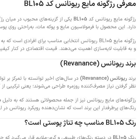
معرفی رژگونه مایع ریونانس کد BL105
رژگونه مایع ریونانس کد
BL105
یکی از گزینه‌های محبوب در میان رژگ
دارد. این محصول با فرمولاسیون مایع و پوکه مات، به‌راحتی روی 
رژگونه مایع BL105 ریونانس انتخابی مناسب برای افرادی است که به دنبال
و به قابلیت لایه‌سازی اهمیت می‌دهند. قیمت اقتصادی در کنار کیفیت 
برند ریونانس (Revanance)
برند
ریونانس (Revanance)
در سال‌های اخیر توانسته با تمرکز بر تول
نظر گرفتن نیاز مصرف‌کننده روزمره طراحی می‌شوند؛ یعنی ترکیبی ا
رژگونه‌های مایع ریونانس نیز از جمله محصولاتی هستند که به دلیل
ب
رنگ‌های پرطرفدار این برند است که نشان‌دهنده رویکرد ریونانس در 
رنگ BL105 مناسب چه تناژ پوستی است؟
رنگ
BL105
در دسته رنگ‌های طبیعی و گرم–ملایم قرار می‌گیرد که جل