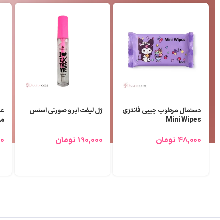
تیغ ابرو و بینی مالیا 3 عددی
عطر (ادوپرفیوم) مردانه بلو
رژ
شنل لزلی ۲۵ میلی لیتر
70,000
تومان
690,000
تومان
00