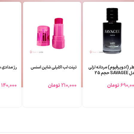
لب مدادی آی کلاس Iclass
عطر (ادوپرفیوم) اکلت لزلی
عطر (ادوپر
زنانه Lanvin Eclat حجم 25
میلی لیتر
میلی لیتر
130,0
تومان
690,000
تومان
690,000