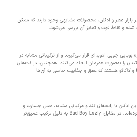
ت. اما در بازار عطر و ادکلن، محصولات مشابهی وجود دارند که ممکن
بویایی چوبی-ادویه‌ای قرار می‌گیرند و از ترکیباتی مشابه در
تندی را به‌صورت همزمان ایجاد می‌کنند. همچنین، در نت‌های
ا و کاکائو هستند که عمق و جذابیت خاصی به آن‌ها
Le Parfu است. این ادکلن با رایحه‌ای تند و مرکباتی مشابه، حس جسارت و
مدرنیته را القا می‌کند. با این حال، رایحه‌های علفی مانند نعناع و مرکباتی چون آلو در این محصول، آن را از Bad Boy Lezly متمایز کرده‌اند. در مقابل، Bad Boy Lezly به دلیل ترکیب عمیق‌تر