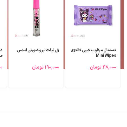
تیغ ابرو و بینی مالیا 3 عددی
عطر (ادوپرفیوم) مردانه بلو
رژ
شنل لزلی ۲۵ میلی لیتر
70,000
تومان
690,000
تومان
00