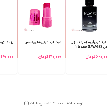
لب مدادی آی کلاس Iclass
عطر (ادوپرفیوم) اکلت لزلی
عطر (ادوپر
زنانه Lanvin Eclat حجم 25
میلی لیتر
میلی لیتر
130,0
تومان
690,000
تومان
690,000
توضیحات
توضیحات تکمیلی
نظرات (0)