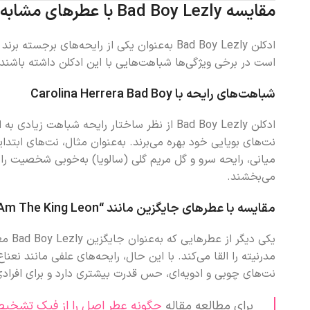
مقایسه Bad Boy Lezly با عطرهای مشابه
ادکلن Bad Boy Lezly به‌عنوان یکی از رایحه
است در برخی ویژگی‌ها شباهت‌هایی با این ادکلن داشته باشند. در این بخش، به مقایسه Bad Boy Lezly با عطرهای مشابه
شباهت‌های رایحه با Carolina Herrera Bad Boy
ادکلن Bad Boy Lezly از نظر ساختار رایحه شباهت زیادی به ادکلن معروف
نت‌های بویایی خود بهره می‌برند. به‌عنوان مثال، نت‌های ابت
میانی، رایحه سرو و گل مریم گلی (سالویا) به‌خوبی شخصیت رای
می‌بخشند.
مقایسه با عطرهای جایگزین مانند “Yes I Am The King Leon”
یکی دیگر از عطرهایی که به‌عنوان جایگزین Bad Boy Lezly معرفی می‌شود،
نت‌های چوبی و ادویه‌ای، حس قدرت بیشتری دارد و برای افرادی ک
برای مطالعه مقاله
چگونه عطر اصل را از فیک تشخی