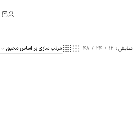
نمایش
12
24
48