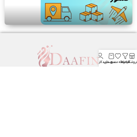
روشگاه
فیلترها
علاقه مندی
سبد خرید
حساب کاربری من
لوازم آرایشی بهداشتی دافین ....
ستارخان پایین تر از نشاط جنب بانک مسکن لوازم آرایشی و بهداشتی
دافین
شماره تماس: 09371355805