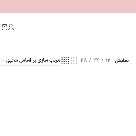
نمایش
12
24
48