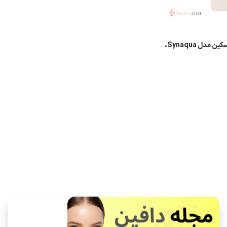
کرم ژل آبرسان ساین اسکین مدل Synaqua،