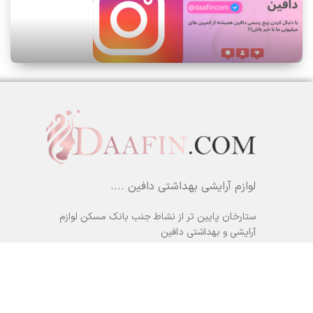
لوازم آرایشی بهداشتی دافین ....
ستارخان پایین تر از نشاط جنب بانک مسکن لوازم
آرایشی و بهداشتی دافین
شماره تماس: 09371355805