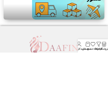
روشگاه
فیلترها
علاقه مندی
سبد خرید
حساب کاربری من
لوازم آرایشی بهداشتی دافین ....
ستارخان پایین تر از نشاط جنب بانک مسکن لوازم آرایشی و بهداشتی
دافین
شماره تماس: 09371355805