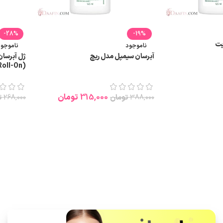
-28%
-19%
یت
ناموجود
ناموجود
آبرسان سیمپل مدل ریچ
ژل آبرسان
(Revitalising Eye Roll-On)
315,000
تومان
388,000
تومان
268,000
ت
اطلاعات بیشتر
اطلاعات