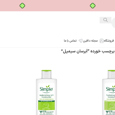
خرید قسطی با ترب‌پی
فروشگاه
مجله دافین
تماس با ما
رچسب خورده “آبرسان سیمپل”