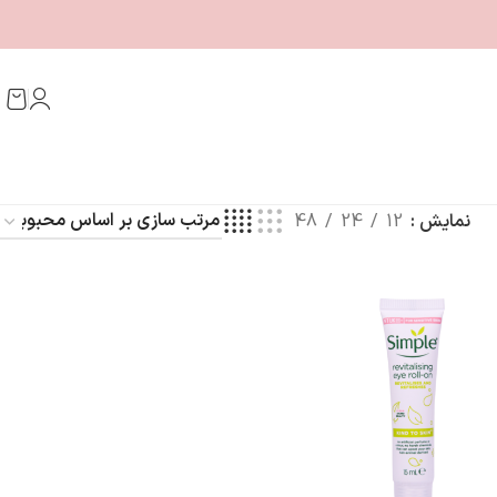
نمایش
12
24
48