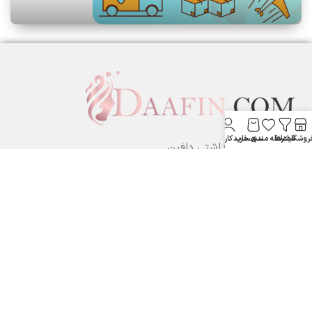
روشگاه
فیلترها
علاقه مندی
سبد خرید
حساب کاربری من
لوازم آرایشی بهداشتی دافین ....
ستارخان پایین تر از نشاط جنب بانک مسکن لوازم آرایشی و بهداشتی
دافین
شماره تماس: 09371355805