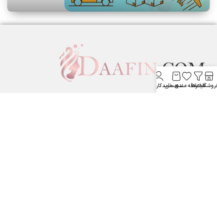
روشگاه
فیلترها
علاقه مندی
سبد خرید
حساب کاربری من
لوازم آرایشی بهداشتی دافین ....
ستارخان پایین تر از نشاط جنب بانک مسکن لوازم آرایشی و بهداشتی
دافین
شماره تماس: 09371355805