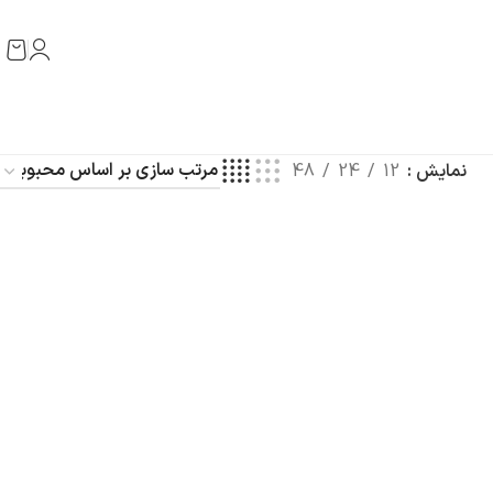
نمایش
12
24
48