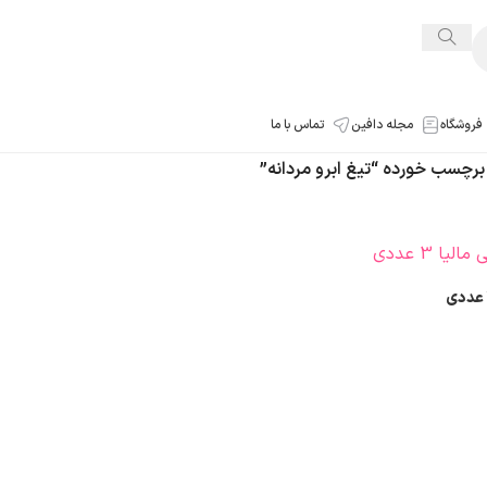
فروشگاه
مجله دافین
تماس با ما
چسب خورده “تیغ ابرو مردانه”