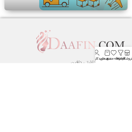
روشگاه
فیلترها
علاقه مندی
سبد خرید
حساب کاربری من
لوازم آرایشی بهداشتی دافین ....
ستارخان پایین تر از نشاط جنب بانک مسکن لوازم آرایشی و بهداشتی
دافین
شماره تماس: 09371355805