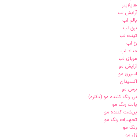
هایلایتر
آرایش لب
بالم لب
برق لب
تینت لب
رژ لب
مداد لب
مربای لب
آرایش مو
اسپری مو
اکسیدان
برس مو
بی رنگ کننده مو (دکلره)
پالت رنگ مو
پرپشت کننده مو
تجهیزات رنگ مو
رنگ مو
ژل مو