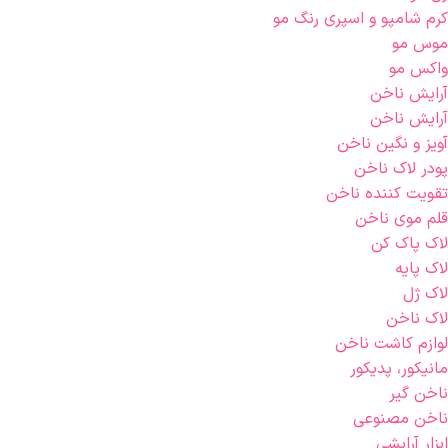
کرم شامپو و اسپری رنگ مو
موس مو
واکس مو
آرایش ناخن
آرایش ناخن
آویز و نگین ناخن
پودر لاک ناخن
تقویت کننده ناخن
قلم موی ناخن
لاک پاک کن
لاک پایه
لاک ژل
لاک ناخن
لوازم کاشت ناخن
مانیکور، پدیکور
ناخن گیر
ناخن مصنوعی
ابزار آرایشی